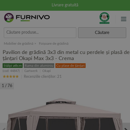
Livrare gratuită
Căutare
Mobilier de grădină
Foișoare de grădină
Pavilion de grădină 3x3 din metal cu perdele și plasă de
țânțari Okapi Max 3x3 - Crema
Stâlpi ⌀8cm
Rama din aluminiu
Cu plase de țânțari
(cod: 44847)
Gartwerk
Okapi
Recenziile clienților: 21
1
/
76