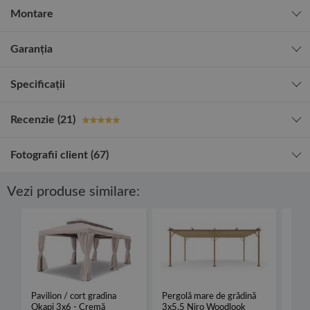
Montare
Garanția
Specificații
Recenzie (21)
Fotografii client (67)
Vezi produse similare:
Pavilion / cort gradina
Pergolă mare de grădină
Perg
Okapi 3x6 - Cremă
3x5,5 Niro Woodlook
retr