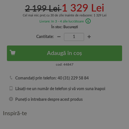
1 329 Lei
2 199 Lei
Cel mai mic preț cu 30 de zile înainte de reducere: 1 329 Lei
Livrare: în 3 - 4 zile lucrătoare
În stoc: București
Cantitate:
Adaugă în coș
cod: 44847
Comandați prin telefon: 40 (31) 229 58 84
Lăsați-ne un număr de telefon și vă vom suna înapoi
Puneți o întrebare despre acest produs
Inspiră-te