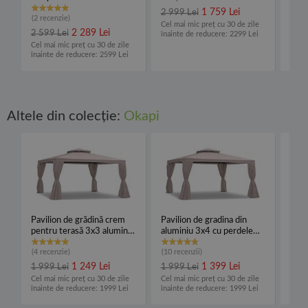
alum
1 759 Lei
2 999 Lei
2 99
(2 recenzie)
Cel mai mic preț cu 30 de zile
Cel m
2 289 Lei
2 599 Lei
înainte de reducere: 2299 Lei
înain
Cel mai mic preț cu 30 de zile
înainte de reducere: 2599 Lei
Altele din colecție:
Okapi
Pavilion de grădină crem
Pavilion de gradina din
Pavi
pentru terasă 3x3 aluminiu
aluminiu 3x4 cu perdele
cu p
Okapi
Okapi - Cremă
(4 recenzie)
(10 recenzii)
(7 re
1 249 Lei
1 399 Lei
2 19
1 999 Lei
1 999 Lei
Cel mai mic preț cu 30 de zile
Cel mai mic preț cu 30 de zile
înainte de reducere: 1999 Lei
înainte de reducere: 1999 Lei