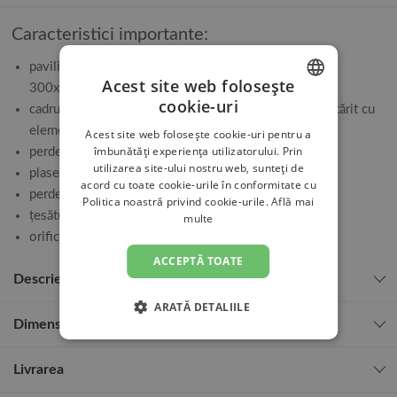
Caracteristici importante:
pavilion de grădină cu dimensiuni (lungime/lățime):
Acest site web folosește
300x300cm
cookie-uri
cadru din aluminiu rezistent la coroziune și durabil, întărit cu
POLISH
elemente de susținere din oțel
Acest site web folosește cookie-uri pentru a
CZECH
îmbunătăți experiența utilizatorului. Prin
perdelele oferă intimitate
utilizarea site-ului nostru web, sunteți de
GERMAN
plase de țânțari pentru protecția împotriva insectelor
acord cu toate cookie-urile în conformitate cu
perdele și plase de țânțari închise cu fermoar
Politica noastră privind cookie-urile.
Află mai
SLOVAK
țesătură impermeabilă, rezistentă la UV
multe
LITHUANIAN
orificiu practic de ventilație în acoperiș
ACCEPTĂ TOATE
HUNGARIAN
Descrierea produsului
ROMANIAN
ARATĂ DETALIILE
Dimensiuni
Livrarea